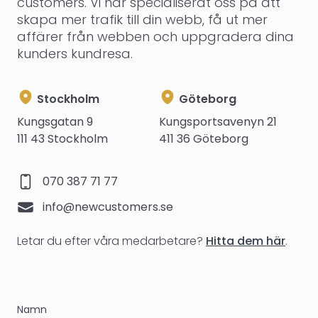
customers. Vi har specialiserat oss på att
skapa mer trafik till din webb, få ut mer
affärer från webben och uppgradera dina
kunders kundresa.
Stockholm Address
Göteborg Address
Stockholm
Göteborg
Kungsgatan 9
Kungsportsavenyn 21
111 43 Stockholm
411 36 Göteborg
Phone number
070 387 71 77
Email
info@newcustomers.se
Letar du efter våra medarbetare?
Hitta dem här
.
Namn