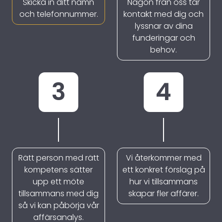
Skicka in ditt namn
Någon från oss tar
och telefonnummer.
kontakt med dig och
lyssnar av dina
funderingar och
behov.
3
4
Rätt person med rätt
Vi återkommer med
kompetens sätter
ett konkret förslag på
upp ett möte
hur vi tillsammans
tillsammans med dig
skapar fler affärer.
så vi kan påbörja vår
affärsanalys.