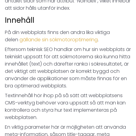
antalet sidor som har attribut ”Noindex”, vilket innebär
att sidor hålls utanför index.
Innehåll
På din webbplats finns den andra lika viktiga
delen
gällande sin sökmotoroptimering
.
Eftersom teknisk SEO handlar om hur sin webbplats är
tekniskt uppsatt för att sökmotorerna ska kunna hitta
innehållet (text) och därefter ranka i sökresultatet, är
det viktigt att webbplatsen är korrekt byggd och
använder de applikationer som måste finnas för en
bra optimerad webbplats.
Textinnehåll hör ihop på så sätt att webbplatsens
CMS-verktyg behöver vara uppsatt så att man kan
kontrollera och styra hur text implementeras på
webbplatsen.
En viktig parameter här är möjligheten att använda
meta-information, såsom title-taggar, meta