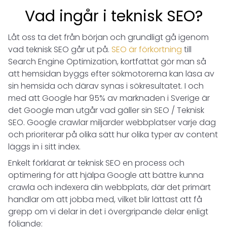
Vad ingår i teknisk SEO?
Låt oss ta det från början och grundligt gå igenom
vad teknisk SEO går ut på.
SEO är förkortning
till
Search Engine Optimization, kortfattat gör man så
att hemsidan byggs efter sökmotorerna kan läsa av
sin hemsida och därav synas i sökresultatet. I och
med att Google har 95% av marknaden i Sverige är
det Google man utgår vad gäller sin SEO / Teknisk
SEO. Google crawlar miljarder webbplatser varje dag
och prioriterar på olika sätt hur olika typer av content
läggs in i sitt index.
Enkelt förklarat är teknisk SEO en process och
optimering för att hjälpa Google att bättre kunna
crawla och indexera din webbplats, där det primärt
handlar om att jobba med, vilket blir lättast att få
grepp om vi delar in det i övergripande delar enligt
följande: