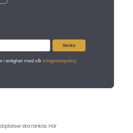
Skicka
r i enlighet med vår
integritetspolicy
.
platser ska rankas. Här