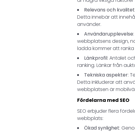
är några viktiga faktore
Relevans och kvalitet
Detta innebär att innehå
använder.
Användarupplevelse
webbplatsens design, na
ladda kommer att ranka
Länkprofil
: Antalet oc
ranking. Länkar från aukt
Tekniska aspekter
: T
Detta inkluderar att anv
webbplatsen är mobilvän
Fördelarna med SEO
SEO erbjuder flera fördela
webbplats:
Ökad synlighet
: Geno