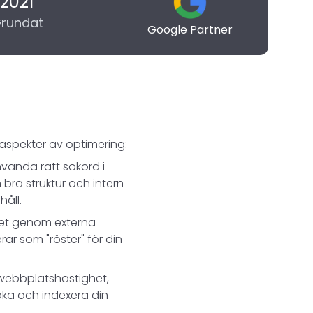
2021
rundat
Google Partner
 aspekter av optimering:
nvända rätt sökord i
 bra struktur och intern
håll.
het genom externa
ar som "röster" för din
e webbplatshastighet,
öka och indexera din