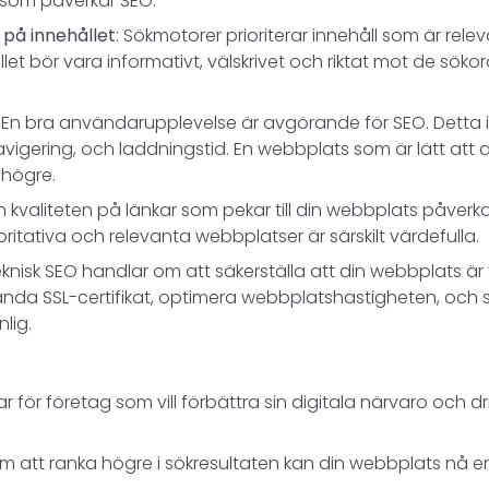
r som påverkar SEO:
 på innehållet
: Sökmotorer prioriterar innehåll som är rele
llet bör vara informativt, välskrivet och riktat mot de sö
: En bra användarupplevelse är avgörande för SEO. Detta i
vigering, och laddningstid. En webbplats som är lätt at
 högre.
h kvaliteten på länkar som pekar till din webbplats påverk
oritativa och relevanta webbplatser är särskilt värdefulla.
eknisk SEO handlar om att säkerställa att din webbplats är
ända SSL-certifikat, optimera webbplatshastigheten, och s
lig.
r för företag som vill förbättra sin digitala närvaro och driva
m att ranka högre i sökresultaten kan din webbplats nå 