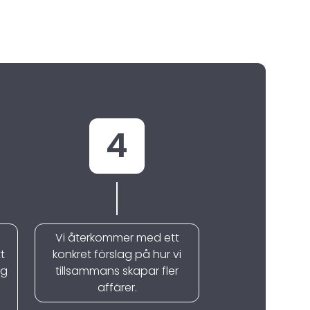
4
Vi återkommer med ett
t
konkret förslag på hur vi
ig
tillsammans skapar fler
affärer.