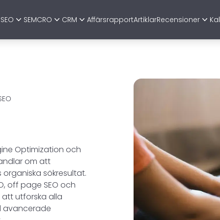
SEO
SEM
CRO
CRM
Affärsrapport
Artiklar
Recensioner
Kal
SEO
ngine Optimization och
handlar om att
 organiska sökresultat.
SEO, off page SEO och
att utforska alla
ll avancerade