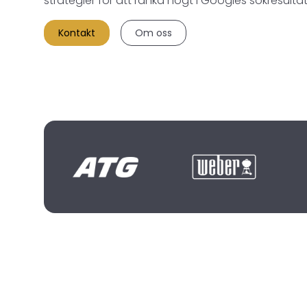
strategier för att ranka högt i Googles sökresultat
Kontakt
Om oss