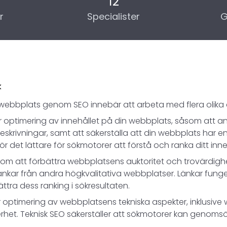
12
r
Specialister
G
k
l en webbplats genom SEO innebär att arbeta med flera olika
ar optimering av innehållet på din webbplats, såsom att a
eskrivningar, samt att säkerställa att din webbplats har en
 det lättare för sökmotorer att förstå och ranka ditt inne
r om att förbättra webbplatsens auktoritet och trovärdig
änkar från andra högkvalitativa webbplatser. Länkar funger
tra dess ranking i sökresultaten.
ar optimering av webbplatsens tekniska aspekter, inklusiv
rhet. Teknisk SEO säkerställer att sökmotorer kan genoms