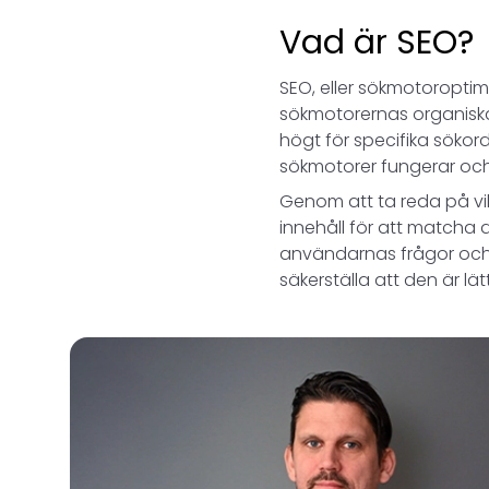
Vad är SEO?
SEO, eller sökmotoroptim
sökmotorernas organiska 
högt för specifika sökor
sökmotorer fungerar och v
Genom att ta reda på vil
innehåll för att matcha 
användarnas frågor och 
säkerställa att den är lä