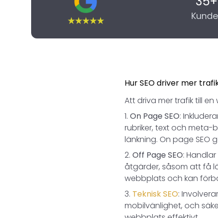
35+
Kunde
Hur SEO driver mer trafi
Att driva mer trafik til
On Page SEO
: Inkluder
rubriker, text och meta-b
länkning. On page SEO gör
Off Page SEO
: Handla
åtgärder, såsom att få l
webbplats och kan förbät
Teknisk SEO
: Involver
mobilvänlighet, och säke
webbplats effektivt.