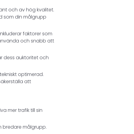
vant och av hög kvalitet.
kord som din målgrupp
nkluderar faktorer som
t använda och snabb att
ar dess auktoritet och
 tekniskt optimerad.
äkerställa att
 mer trafik till sin
en bredare målgrupp.