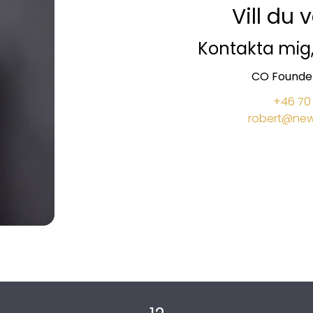
Vill du 
Kontakta mig
CO Founder
+46 70 
robert@new