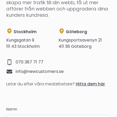
skapa mer trafik till din webb, få ut mer
affärer från webben och uppgradera dina
kunders kundresa.
Stockholm Address
Göteborg Address
Stockholm
Göteborg
Kungsgatan 9
Kungsportsavenyn 21
111 43 Stockholm
411 36 Göteborg
Phone number
070 387 71 77
Email
info@newcustomers.se
Letar du efter våra medarbetare?
Hitta dem här
.
Namn