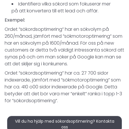
Identifiera vilka sökord som fokuserar mer
på att konvertera till ett lead och affär.
Exempel:
Ordet ”sökordsoptimering” har en sökvolym på
260/månad, jämfört med ”sökmotoroptimering” som
har en sökvolym på 1600/månad. För oss på new
customers är detta två väldigt intressanta sökord att
synas på och om man söker på Google kan man se
att det skiljer sig i konkurrens.
Ordet ”sökordsoptimering” har ca. 27 700 sidor
indexerade, jämfört med ”sökmotoroptimering” som
har ca. 410 o00 sidor indexerade på Google. Detta
betyder att det bör vara mer ”enkelt” ranka i topp 1-3
för ”sökordsoptimering”.
Vill du ha hjälp med sökordsoptimering? Kontakta
oss